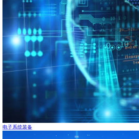
电子系统装备