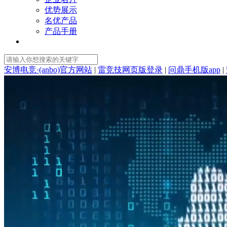
优势展示
名优产品
产品手册
安博电竞·(anbo)官方网站
|
雷竞技网页版登录
|
问鼎手机版app
|