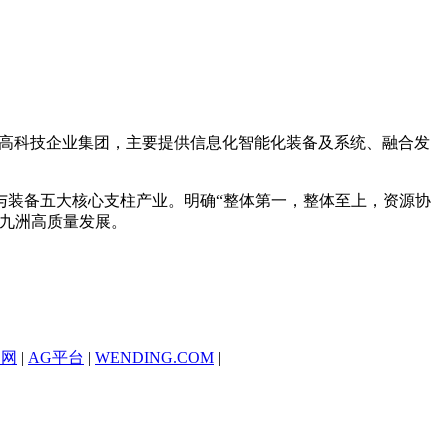
的大型高科技企业集团，主要提供信息化智能化装备及系统、融合发
与装备五大核心支柱产业。明确“整体第一，整体至上，资源协
动九洲高质量发展。
官网
|
AG平台
|
WENDING.COM
|